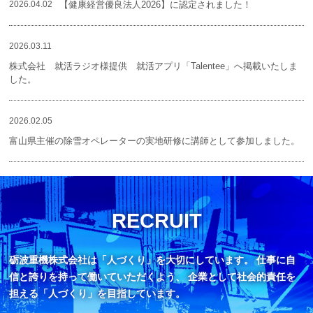
2026.04.02
【健康経営優良法人2026】に認定されました！
2026.03.11
株式会社 就活ラジオ様提供 就活アプリ「Talentee」へ掲載いたしま
した。
2026.02.05
富山県主催の除雪オペレーターの実地研修に講師として参加しました。
RECRUIT
砺波重機株式会社は「人づくり」を大切にしています。
仕事に自
信と誇りを持って働いていただくよう、
企業として社会的責任を
担える「人づくり」を目指しています。