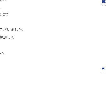
最
。
スにて
ございました。
参加して
い。
Ar